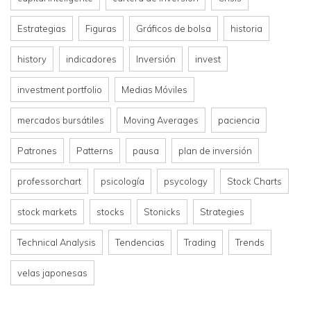
Estrategias
Figuras
Gráficos de bolsa
historia
history
indicadores
Inversión
invest
investment portfolio
Medias Móviles
mercados bursátiles
Moving Averages
paciencia
Patrones
Patterns
pausa
plan de inversión
professorchart
psicología
psycology
Stock Charts
stock markets
stocks
Stonicks
Strategies
Technical Analysis
Tendencias
Trading
Trends
velas japonesas