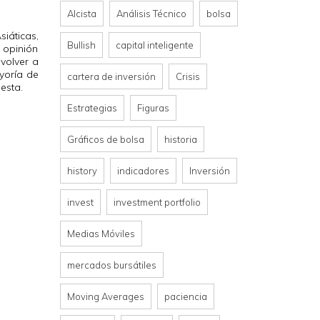
Alcista
Análisis Técnico
bolsa
iáticas,
Bullish
capital inteligente
 opinión
volver a
yoría de
cartera de inversión
Crisis
esta.
Estrategias
Figuras
Gráficos de bolsa
historia
history
indicadores
Inversión
invest
investment portfolio
Medias Móviles
mercados bursátiles
Moving Averages
paciencia