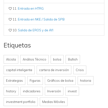
11.
Entrada en HTRG
11.
Entrada en NKE / Salida de SPB
10.
Salida de EROS y de AYI
Etiquetas
Alcista
Análisis Técnico
bolsa
Bullish
capital inteligente
cartera de inversión
Crisis
Estrategias
Figuras
Gráficos de bolsa
historia
history
indicadores
Inversión
invest
investment portfolio
Medias Móviles