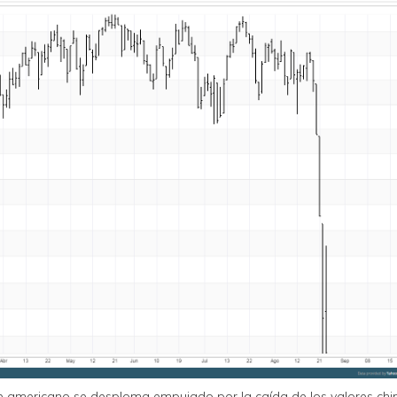
ice americano se desploma empujado por la caída de los valores chi